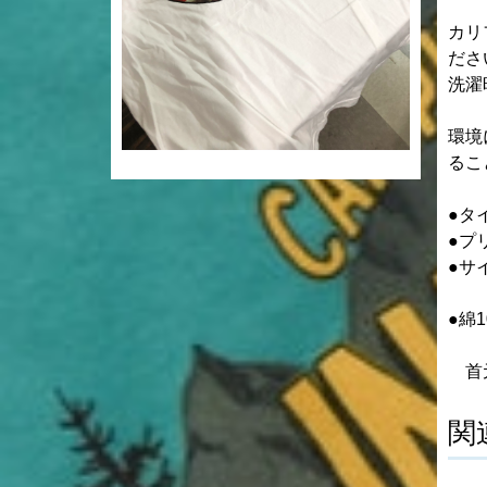
カリ
ださ
洗濯
環境
るこ
●タ
●
●サ
●綿1
首元
関