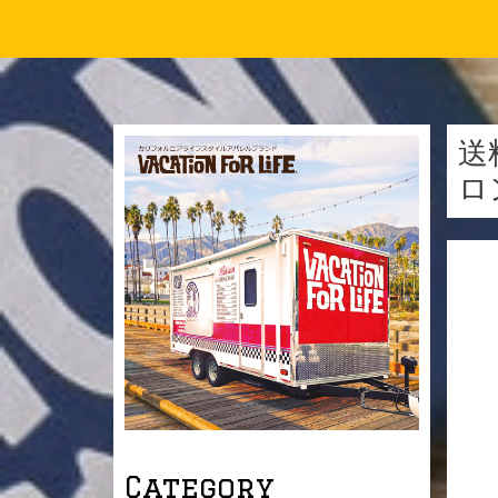
送
ロ
Category