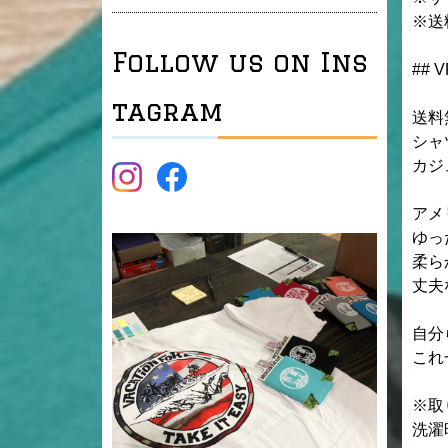
※送
Follow us on Ins
## V
tagram
送料無
シャ
カジ
アメ
ゆっ
柔ら
丈夫
自分
これ
※取
洗濯