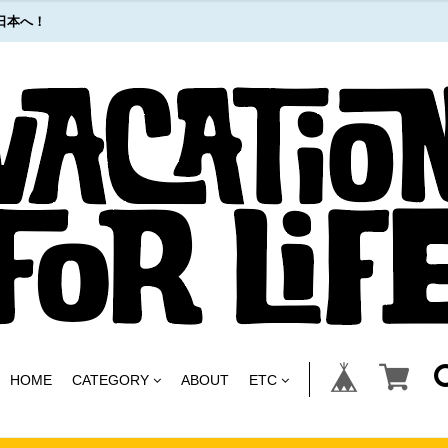
日本へ！
HOME
CATEGORY
ABOUT
ETC