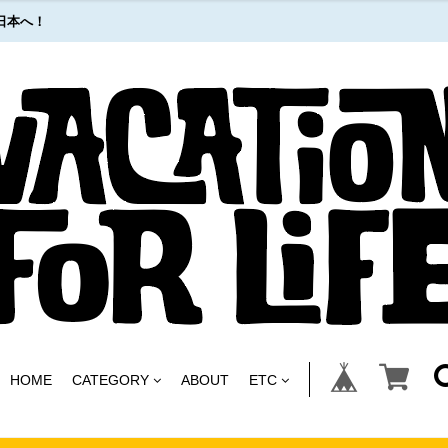
日本へ！
HOME
CATEGORY
ABOUT
ETC