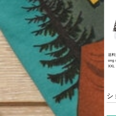
送料無
ong
XXL
シ