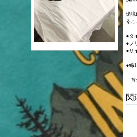
環境
るこ
●タ
●
●サ
●綿1
首元
関