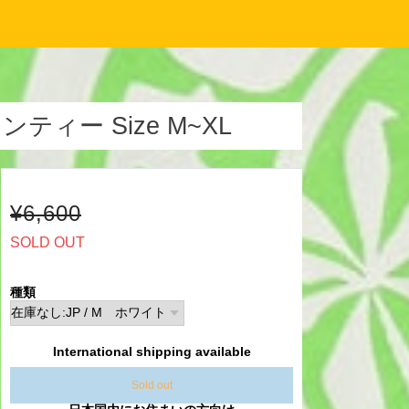
 ロンティー Size M~XL
¥6,600
SOLD OUT
種類
International shipping available
Sold out