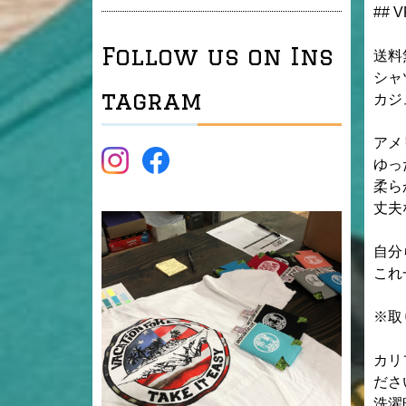
## V
Follow us on Ins
送料無
シャ
tagram
カジ
アメ
ゆっ
柔ら
丈夫
自分
これ
※取
カリ
ださ
洗濯