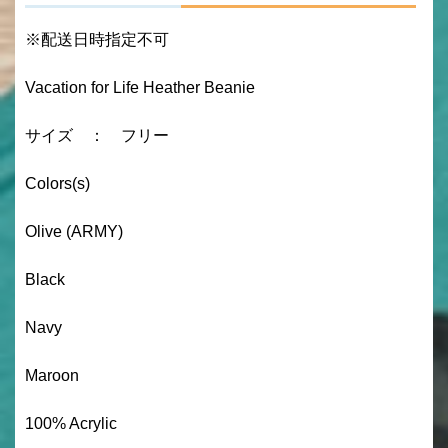
※配送日時指定不可
Vacation for Life Heather Beanie
サイズ ： フリー
Colors(s)
Olive (ARMY)
Black
Navy
Maroon
100% Acrylic