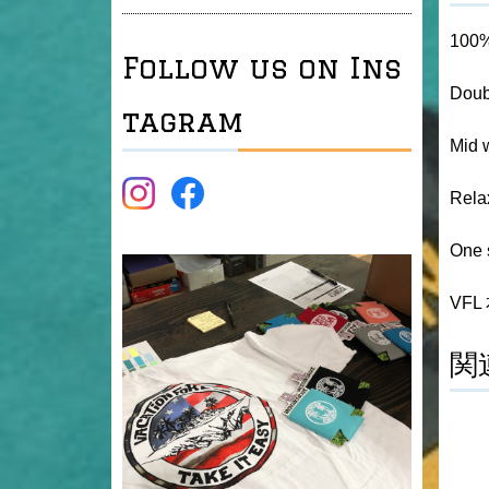
100%
Follow us on Ins
Doub
tagram
Mid 
Rela
One s
VF
関