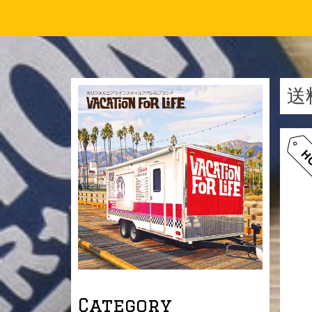
送
Category