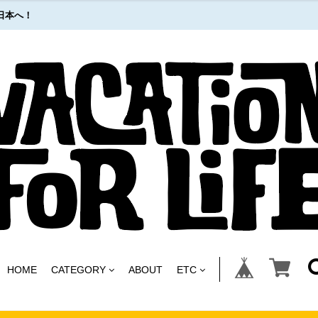
日本へ！
HOME
CATEGORY
ABOUT
ETC