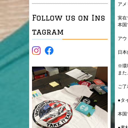
アメ
Follow us on Ins
実在
本国
tagram
アウ
日本
※環
また
ご了
●タ
本国
●素