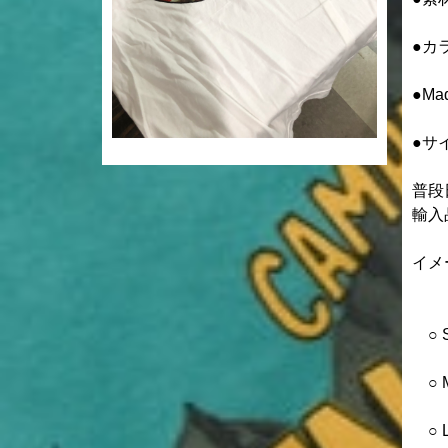
●カ
●Mad
●サイ
普段
輸入
イメ
○ S
○ M
○ L