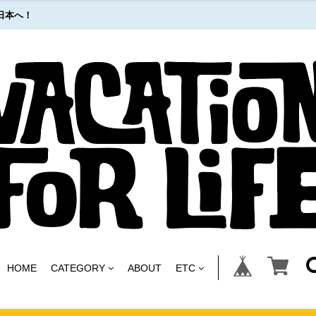
日本へ！
HOME
CATEGORY
ABOUT
ETC