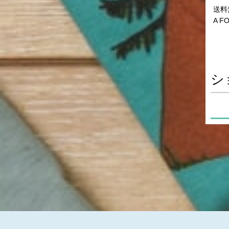
送料
A F
シ