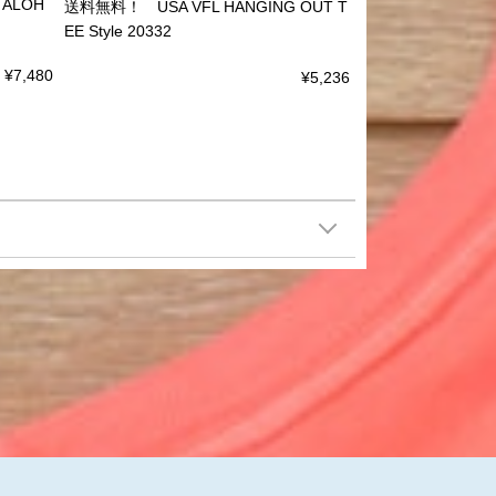
ALOH
送料無料！ USA VFL HANGING OUT T
EE Style 20332
¥7,480
¥5,236