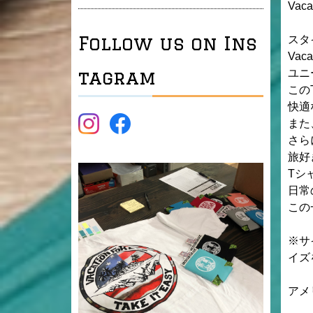
Vacat
Follow us on Ins
スタ
Va
tagram
ユニ
この
快適
また
さら
旅好
Tシ
日常
この
※サ
イズ
アメ