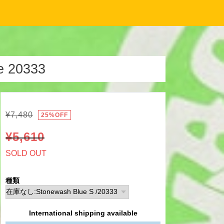
 20333
¥7,480
25%OFF
¥5,610
SOLD OUT
種類
International shipping available