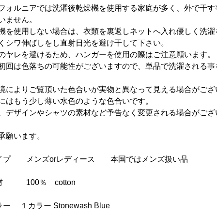
フォルニアでは洗濯後乾燥機を使用する家庭が多く、外で干す
いません。
機を使用しない場合は、衣類を裏返しネットへ入れ優しく洗濯
くシワ伸ばしをし直射日光を避け干して下さい。
のヤレを避けるため、ハンガーを使用の際はご注意願います。
初回は色落ちの可能性がございますので、単品で洗濯される事
境によりご覧頂いた色合いが実物と異なって見える場合がござ
にはもう少し薄い水色のような色合いです。
、デザインやシャツの素材など予告なく変更される場合がござ
承願います。
イプ メンズorレディース 本国ではメンズ扱い品
材 100％ cotton
ー １カラー Stonewash Blue