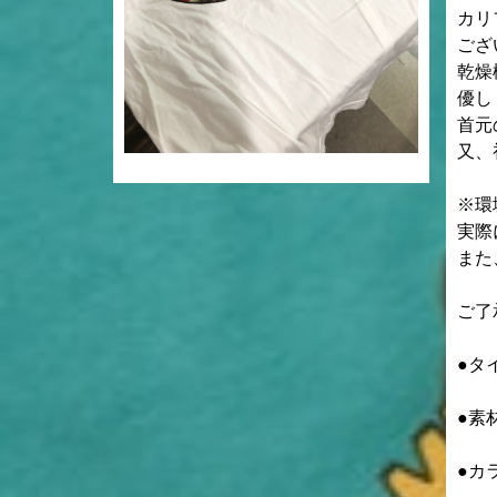
カリ
ござ
乾燥
優し
首元
又、
※環
実際
また
ご了
●タ
●素
●カラ