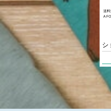
送料
A F
シ