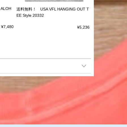
ALOH
送料無料！ USA VFL HANGING OUT T
EE Style 20332
¥7,480
¥5,236