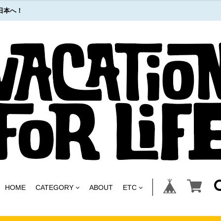
日本へ！
HOME
CATEGORY
ABOUT
ETC