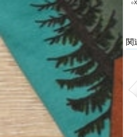
○XL
関