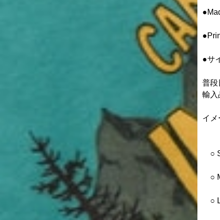
●M
●Pri
●サイ
普段
輸入
イメ
○ S
○ M
○ L