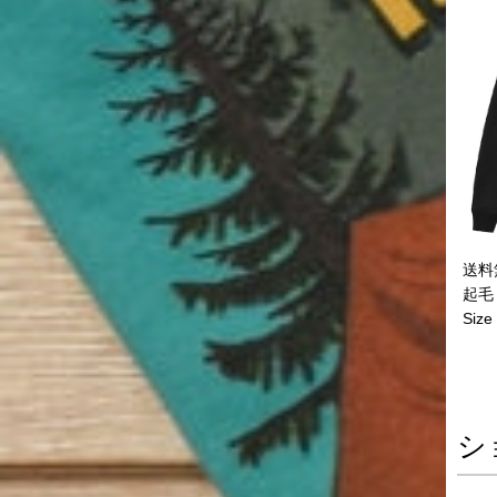
送料無
起毛
Size
シ