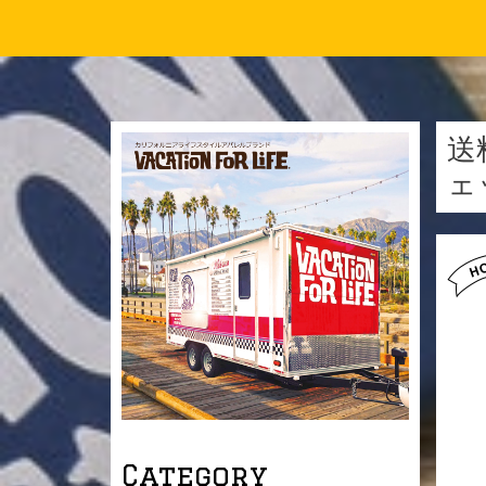
送
ェ
Category