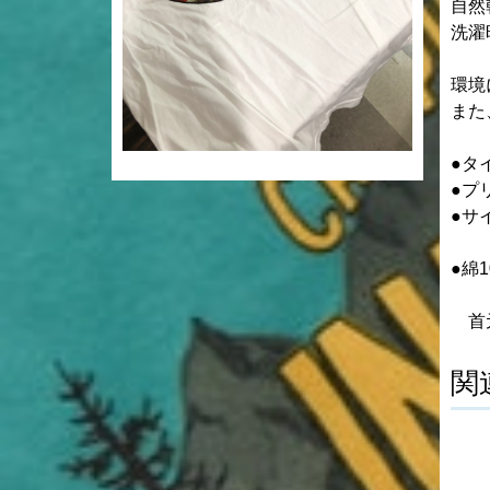
自然
洗濯
環境
また
●タ
●プ
●サ
●綿1
首元
関