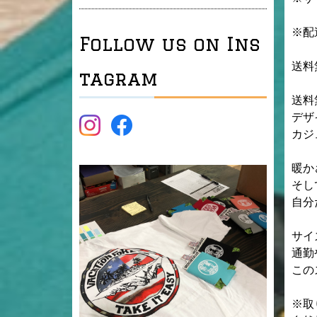
※配
Follow us on Ins
送料無
tagram
送料
デザ
カジ
暖か
そし
自分
サイ
通勤
この
※取