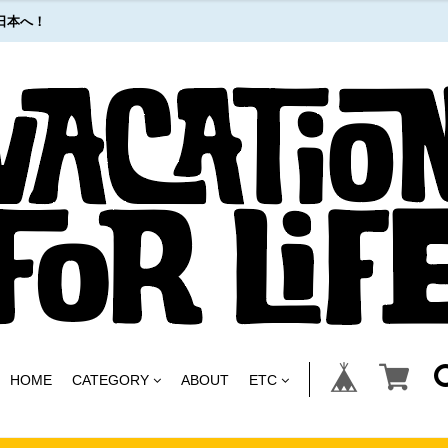
日本へ！
HOME
CATEGORY
ABOUT
ETC