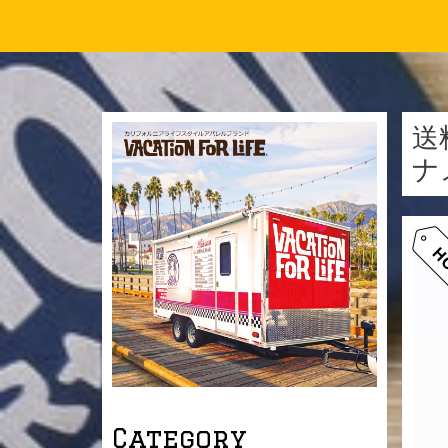
送
ナ
Category