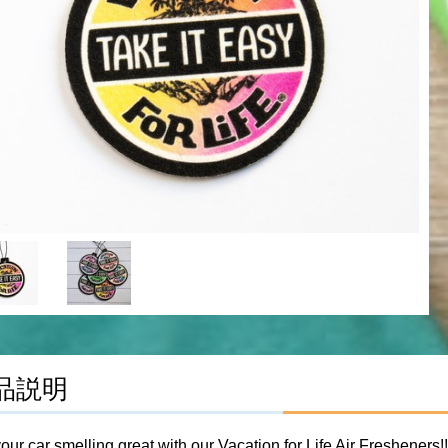
品説明
our car smelling great with our Vacation for Life Air Fresheners!!