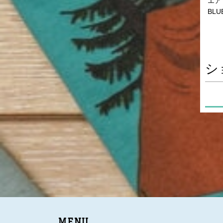
エア
BLU
シ
MENU