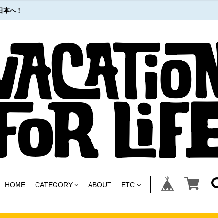
日本へ！
HOME
CATEGORY
ABOUT
ETC