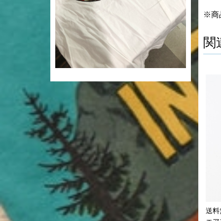
※商
関
送料無