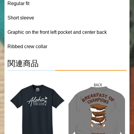
Regular fit
Short sleeve
Graphic on the front left pocket and center back
Ribbed crew collar
関連商品