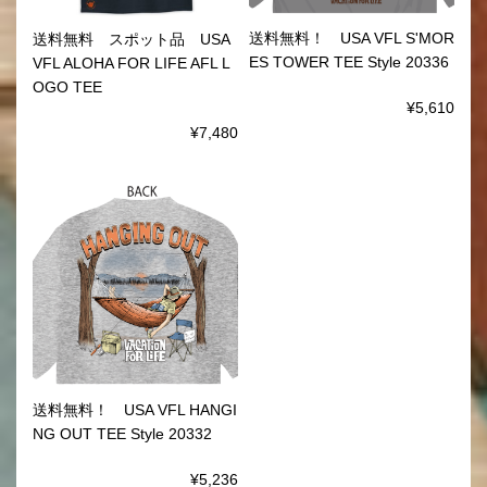
送料無料！ USA VFL S'MOR
送料無料 スポット品 USA
ES TOWER TEE Style 20336
VFL ALOHA FOR LIFE AFL L
OGO TEE
¥5,610
¥7,480
送料無料！ USA VFL HANGI
NG OUT TEE Style 20332
¥5,236